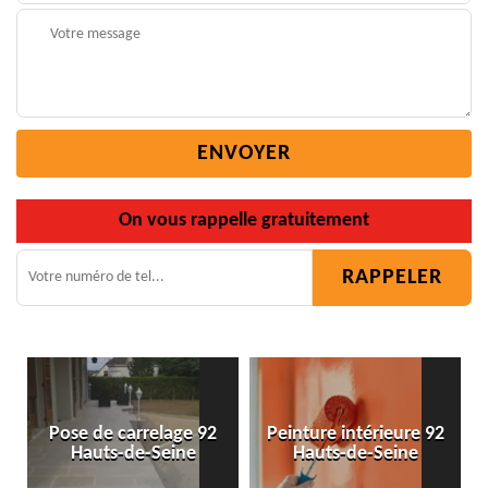
On vous rappelle gratuitement
n
Pose de carrelage 92
Peinture intérieure 92
Hauts-de-Seine
Hauts-de-Seine