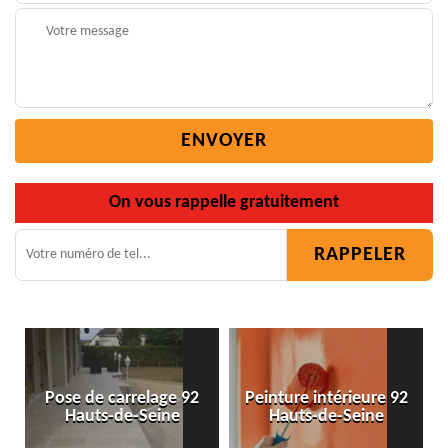
On vous rappelle gratuitement
n
Pose de carrelage 92
Peinture intérieure 92
Hauts-de-Seine
Hauts-de-Seine