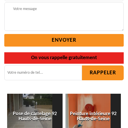
On vous rappelle gratuitement
n
Pose de carrelage 92
Peinture intérieure 92
Hauts-de-Seine
Hauts-de-Seine