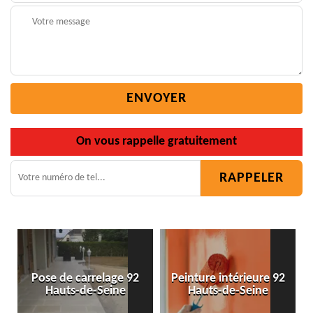
On vous rappelle gratuitement
n
Pose de carrelage 92
Peinture intérieure 92
Hauts-de-Seine
Hauts-de-Seine