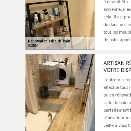
il devrait êtr
ancienne, il es
cela, il est pr
de douche clas
tous les meubl
de bain, appel
ARTISAN R
VOTRE DIS
L’entreprise 
effectue tous 
ou en rénovati
salle de bain 
parfaitement t
rénovateur mai
veille à vous f