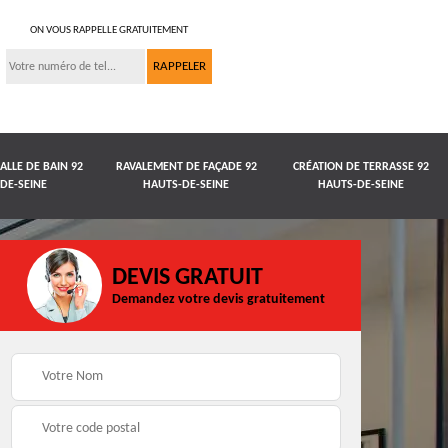
ON VOUS RAPPELLE GRATUITEMENT
ALLE DE BAIN 92
RAVALEMENT DE FAÇADE 92
CRÉATION DE TERRASSE 92
DE-SEINE
HAUTS-DE-SEINE
HAUTS-DE-SEINE
DEVIS GRATUIT
Demandez votre devis gratuitement
Rénovation salle de
 92
Ravalement de façad
bain 92 Hauts-de-
e
92 Hauts-de-Seine
Seine