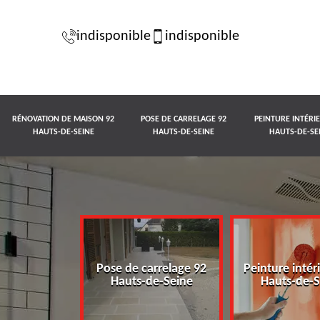
indisponible
indisponible
RÉNOVATION DE MAISON 92
POSE DE CARRELAGE 92
PEINTURE INTÉRI
HAUTS-DE-SEINE
HAUTS-DE-SEINE
HAUTS-DE-SE
n de maison
Pose de carrelage 92
Peinture intér
-de-Seine
Hauts-de-Seine
Hauts-de-S